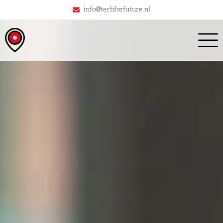
info@techforfuture.nl