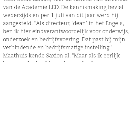
van de Academie LED. De kennismaking beviel
wederzijds en per 1 juli van dit jaar werd hij
aangesteld. “Als directeur, ‘dean’ in het Engels,
ben ik hier eindverantwoordelijk voor onderwijs,
onderzoek en bedrijfsvoering. Dat past bij mijn
verbindende en bedrijfsmatige instelling.”
Maathuis kende Saxion al. “Maar als ik eerlijk
ben was dat heel beperkt. Het lag haast te
dichtbij om er met heel veel aandacht naar te
kijken. Dat geldt in z’n algemeenheid wel vaker,
dat instellingen naast elkaar zitten en daardoor
misschien de noodzaak om goed kennis te
maken wat minder voelen. Ik heb in het
verleden vanuit de UT voor het eerst intensief
met Saxion contact gehad bij de opzet van het
Centrum voor Veiligheid en Digitale