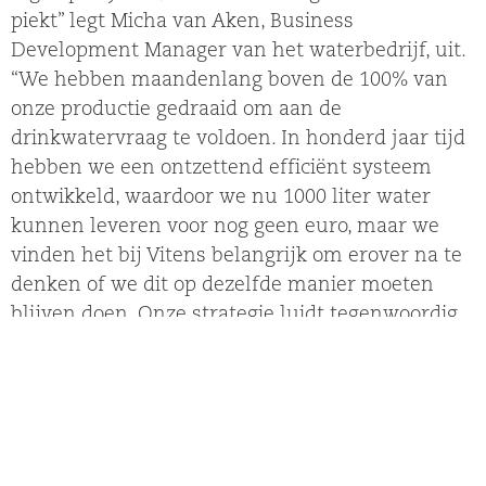
piekt” legt Micha van Aken, Business
Development Manager van het waterbedrijf, uit.
“We hebben maandenlang boven de 100% van
onze productie gedraaid om aan de
drinkwatervraag te voldoen. In honderd jaar tijd
hebben we een ontzettend efficiënt systeem
ontwikkeld, waardoor we nu 1000 liter water
kunnen leveren voor nog geen euro, maar we
vinden het bij Vitens belangrijk om erover na te
denken of we dit op dezelfde manier moeten
blijven doen. Onze strategie luidt tegenwoordig
‘Elke druppel duurzaam’ en dat is een wereld
van verschil, want voorheen richtten we ons
vooral op de levering en productie van
drinkwater, maar nu nadrukkelijk ook op de
gebruik en besparing daarvan. Daarom