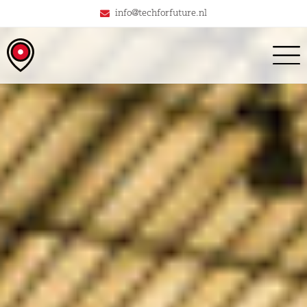
info@techforfuture.nl