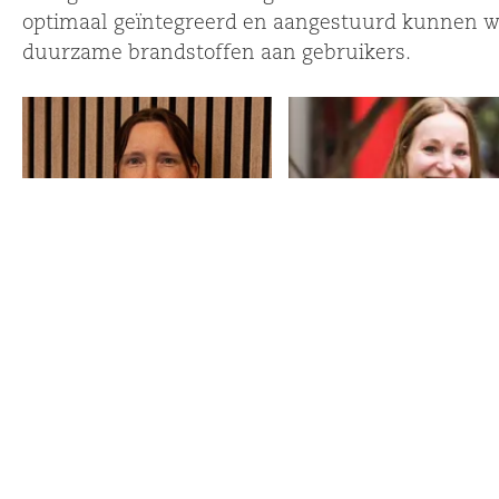
optimaal geïntegreerd en aangestuurd kunnen wor
duurzame brandstoffen aan gebruikers.
Marjolein Vos
Margot Olde Nordkamp
Bekijk..
Bekijk..