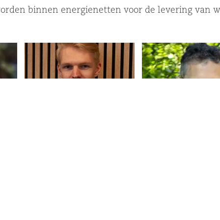
den binnen energienetten voor de levering van war
Lars Jaspers
Tom Wagevoort
Bekijk..
Bekijk..