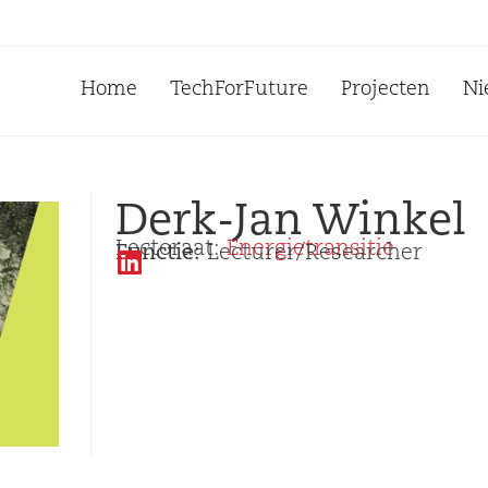
Home
TechForFuture
Projecten
Ni
Derk-Jan Winkel
Lectoraat:
Energietransitie
Functie:
Lecturer/Researcher