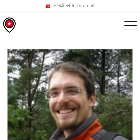
info@techforfuture.nl