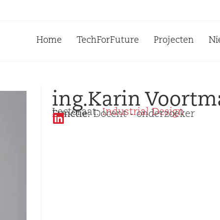
Home
TechForFuture
Projecten
Ni
ing.
Karin Voortm
Lectoraat:
Industrial Design
Functie:
Docent - onderzoeker