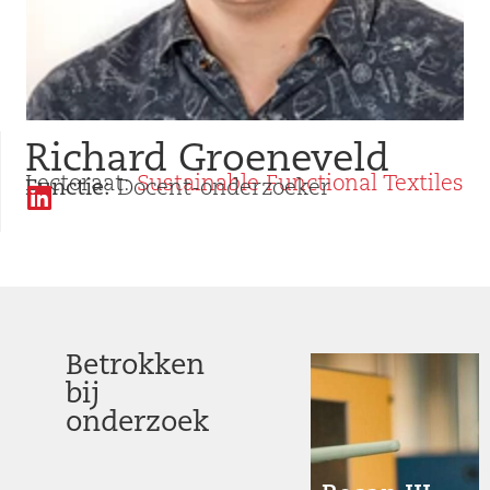
Richard Groeneveld
Lectoraat:
Sustainable Functional Textiles
Functie:
Docent-onderzoeker
Betrokken
bij
onderzoek