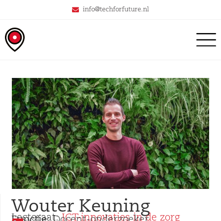
info@techforfuture.nl
Wouter Keuning
Lectoraat:
ICT-innovaties in de zorg
Functie:
Docent-onderzoeker