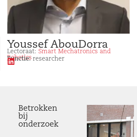
Youssef AbouDorra
Lectoraat:
Smart Mechatronics and
Robotics
Functie:
researcher
Betrokken
bij
onderzoek