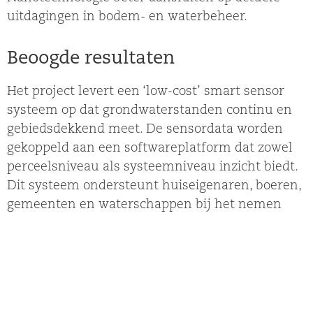
uitdagingen in bodem- en waterbeheer.
Beoogde resultaten
Het project levert een ‘low-cost’ smart sensor
systeem op dat grondwaterstanden continu en
gebiedsdekkend meet. De sensordata worden
gekoppeld aan een softwareplatform dat zowel
perceelsniveau als systeemniveau inzicht biedt.
Dit systeem ondersteunt huiseigenaren, boeren,
gemeenten en waterschappen bij het nemen
van effectieve maatregelen tegen droogte,
wateroverlast en bodemdaling.
Dit resultaat sluit direct aan bij de strategische
visie van Saxion, waarin Living Technology en
sleuteltechnologieën zoals nanotechnologie en