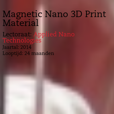
Magnetic Nano 3D Print
Material
Lectoraat:
Applied Nano
Technologies
Jaartal: 2014
Looptijd: 24 maanden