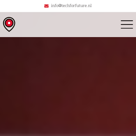
info@techforfuture.nl