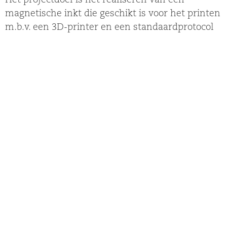
Het projectdoel is het realiseren van een
magnetische inkt die geschikt is voor het printen
m.b.v. een 3D-printer en een standaardprotocol
opstellen voor het gebruik ervan.
De oplevering bestaat uit de volgende
onderdelen:
Optimalisatie van de verschillende
magnetische grondstoffen.
Het ontwikkelen van een toolkit voor
onderwijskundige toepassingen.
Een internationaal marketingplan voor de
verschillende doelgroepen (scholen,
universiteiten, thuisgebruikers).
Looptijd:
November 2014 - november 2016