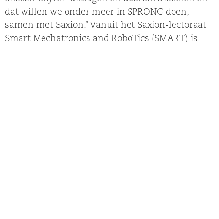
dat willen we onder meer in SPRONG doen,
samen met Saxion.” Vanuit het Saxion-lectoraat
Smart Mechatronics and RoboTics (SMART) is
Dennis Borger een van de betrokken
onderzoekers.
Standaardplatform voor hardware en
software
Samen hebben ze een eerste concreet project
gedefinieerd, voor een mobiele manipulator:
3M4SM, oftewel Modular Mobile Manipulator for
Smart Manufacturing. “Die manipulator moet
zich als een soort station bewegen tussen
verschillende productielocaties om producten te