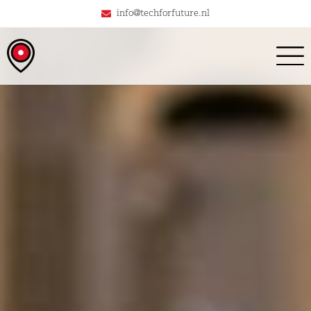
info@techforfuture.nl