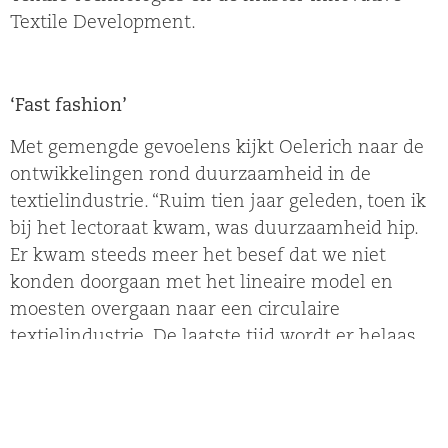
Textile Development.
‘Fast fashion’
Met gemengde gevoelens kijkt Oelerich naar de
ontwikkelingen rond duurzaamheid in de
textielindustrie. “Ruim tien jaar geleden, toen ik
bij het lectoraat kwam, was duurzaamheid hip.
Er kwam steeds meer het besef dat we niet
konden doorgaan met het lineaire model en
moesten overgaan naar een circulaire
textielindustrie. De laatste tijd wordt er helaas
weer meer economisch naar gekeken.” Dat heeft
volgens de lector zeker te maken met de
opkomst van ‘fast fashion’ en Chinese webshops
als Shein en Temu, die ontzaglijke hoeveelheden