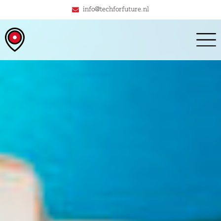
info@techforfuture.nl