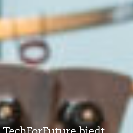
TechForFuture biedt