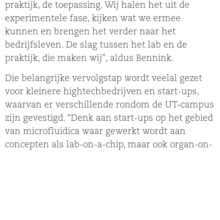
praktijk, de toepassing. Wij halen het uit de
experimentele fase, kijken wat we ermee
kunnen en brengen het verder naar het
bedrijfsleven. De slag tussen het lab en de
praktijk, die maken wij”, aldus Bennink.
Die belangrijke vervolgstap wordt veelal gezet
voor kleinere hightechbedrijven en start-ups,
waarvan er verschillende rondom de UT-campus
zijn gevestigd. “Denk aan start-ups op het gebied
van microfluidica waar gewerkt wordt aan
concepten als lab-on-a-chip, maar ook organ-on-
a-chip. Vanuit die experimentele fase moet aan
dat product nog veel worden gedaan. Er moet
veelal nog elektronica en software worden
toegevoegd, verschillende delen moeten worden
geïntegreerd en soms moet er voor een product